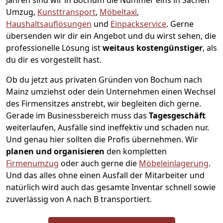
Jahren sind wir in Bochum die Nummer eins in Sachen
Umzug,
Kunsttransport
,
Möbeltaxi
,
Haushaltsauflösungen
und
Einpackservice
.
Gerne
übersenden wir dir ein Angebot und du wirst sehen, die
professionelle Lösung ist
weitaus kostengünstiger
, als
du dir es vorgestellt hast.
Ob du jetzt aus privaten Gründen von Bochum nach
Mainz umziehst oder dein Unternehmen einen Wechsel
des Firmensitzes anstrebt, wir begleiten dich gerne.
Gerade im Businessbereich muss das
Tagesgeschäft
weiterlaufen, Ausfälle sind ineffektiv und schaden nur.
Und genau hier sollten die Profis übernehmen.
Wir
planen und organisieren
den kompletten
Firmenumzug
oder auch gerne die
Möbeleinlagerung
.
Und das alles ohne einen Ausfall der Mitarbeiter und
natürlich wird auch das gesamte Inventar schnell sowie
zuverlässig von A nach B transportiert.