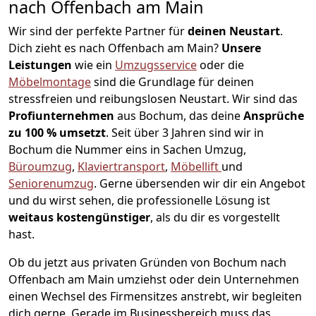
nach Offenbach am Main
Wir sind der perfekte Partner für
deinen Neustart
.
Dich zieht es nach Offenbach am Main?
Unsere
Leistungen
wie ein
Umzugsservice
oder die
Möbelmontage
sind die Grundlage für deinen
stressfreien und reibungslosen Neustart.
Wir sind das
Profiunternehmen
aus Bochum, das deine
Ansprüche
zu 100 % umsetzt
. Seit über 3 Jahren sind wir in
Bochum die Nummer eins in Sachen Umzug,
Büroumzug
,
Klaviertransport
,
Möbellift
und
Seniorenumzug
.
Gerne übersenden wir dir ein Angebot
und du wirst sehen, die professionelle Lösung ist
weitaus kostengünstiger
, als du dir es vorgestellt
hast.
Ob du jetzt aus privaten Gründen von Bochum nach
Offenbach am Main umziehst oder dein Unternehmen
einen Wechsel des Firmensitzes anstrebt, wir begleiten
dich gerne. Gerade im Businessbereich muss das