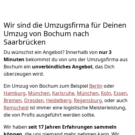
Wir sind die Umzugsfirma für Deinen
Umzug von Bochum nach
Saarbrücken
Du wünschst ein Angebot? Innerhalb von
nur 3
Minuten
bekommst du von uns der Umzugsfirma aus
Bochum ein
unverbindliches Angebot
, das Dich
überzeugen wird.
Ein Umzug von Bochum zum Beispiel
Berlin
oder
Hamburg
,
München
,
Karlsruhe
,
München
,
Köln
,
Essen
,
Bremen
,
Dresden
,
Heidelberg
,
Regensburg
, oder auch
Remscheid
ist immer eine logistische Meisterleistung,
die von Profis ausgeführt werden sollte.
Wir haben
seit
17 Jahren Erfahrungen sammeln
können
, die uns niemand mehr nehmen kann. Wir