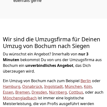
ebenfalls gerne
Wir sind die Umzugsfirma für Deinen
Umzug von Bochum nach Siegen
Du wünschst ein Angebot? Innerhalb von
nur 3
Minuten
bekommst Du von uns der Umzugsfirma aus
Bochum ein
unverbindliches Angebot
, das Dich
überzeugen wird.
Ein Umzug von Bochum nach zum Beispiel
Berlin
oder
Hamburg
,
Osnabrück
,
Ingolstadt
,
München
,
Köln
,
Essen
,
Bremen
,
Dresden
,
Nürnberg
,
Cottbus
, oder auch
Mönchen­gladbach
ist immer eine logistische
Meisterleistung, die von Profis ausgeführt werden