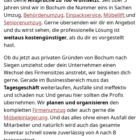
das deine
Ansprüche zu 100 % umsetzt
. Seit über 3
Jahren sind wir in Bochum die Nummer eins in Sachen
Umzug,
Behördenumzug
,
Einpackservice
,
Möbellift
und
Seniorenumzug
.
Gerne übersenden wir dir ein Angebot
und du wirst sehen, die professionelle Lösung ist
weitaus kostengünstiger
, als du dir es vorgestellt
hast.
Ob du jetzt aus privaten Gründen von Bochum nach
Siegen umziehst oder dein Unternehmen einen
Wechsel des Firmensitzes anstrebt, wir begleiten dich
gerne. Gerade im Businessbereich muss das
Tagesgeschäft
weiterlaufen, Ausfälle sind ineffektiv
und schaden nur. Und genau hier sollten die Profis
übernehmen.
Wir
planen und organisieren
den
kompletten
Firmenumzug
oder auch gerne die
Möbeleinlagerung
. Und das alles ohne einen Ausfall der
Mitarbeiter und natürlich wird auch das gesamte
Inventar schnell sowie zuverlässig von A nach B