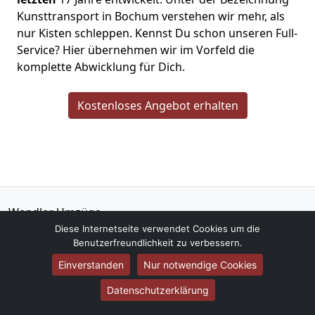
Kunsttransport in Bochum verstehen wir mehr, als
nur Kisten schleppen. Kennst Du schon unseren Full-
Service? Hier übernehmen wir im Vorfeld die
komplette Abwicklung für Dich.
Kostenloses Angebot erhalten
Wendler Umzüge
Tom Bergmann
Diese Internetseite verwendet Cookies um die
Benutzerfreundlichkeit zu verbessern.
Rombacher Hütte 4
44795
Bochum
Einverstanden
Nur notwendige Cookies
Datenschutzerklärung
Tel.:
015792621413
E-Mail:
info@wedler-umzuege.de